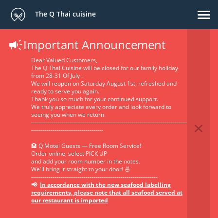
The Q Thai cuisine
Important Announcement
Dear Valued Customers,
The Q Thai Cuisine will be closed for our family holiday
from 28-31 Of July .
We will reopen on Saturday August 1st, refreshed and
ready to serve you again.
Thank you so much for your continued support.
We truly appreciate every order and look forward to
seeing you when we return.
--------------------------------------------------------------------------------
-------------------------------------
🏨 Q Motel Guests — Free Room Service!
Order online, select PICK UP
and add your room number in the notes.
We'll bring it straight to your door! 🍜
-----------------------------------------------------------------
📢
In accordance with the new seafood labelling
requirements, please note that all seafood served at
our restaurant is imported